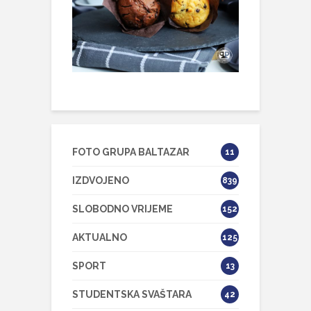
FOTO GRUPA BALTAZAR
11
IZDVOJENO
839
SLOBODNO VRIJEME
152
AKTUALNO
125
SPORT
13
STUDENTSKA SVAŠTARA
42