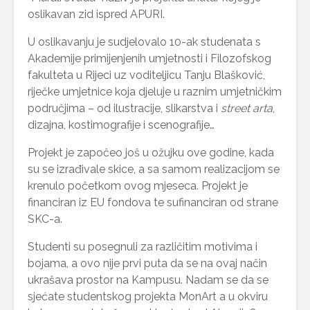
oslikavan zid ispred APURI.
U oslikavanju je sudjelovalo 10-ak studenata s
Akademije primijenjenih umjetnosti i Filozofskog
fakulteta u Rijeci uz voditeljicu Tanju Blašković,
riječke umjetnice koja djeluje u raznim umjetničkim
područjima – od ilustracije, slikarstva i
street arta
,
dizajna, kostimografije i scenografije…
Projekt je započeo još u ožujku ove godine, kada
su se izrađivale skice, a sa samom realizacijom se
krenulo početkom ovog mjeseca. Projekt je
financiran iz EU fondova te sufinanciran od strane
SKC-a.
Studenti su posegnuli za različitim motivima i
bojama, a ovo nije prvi puta da se na ovaj način
ukrašava prostor na Kampusu. Nadam se da se
sjećate studentskog projekta MonArt a u okviru