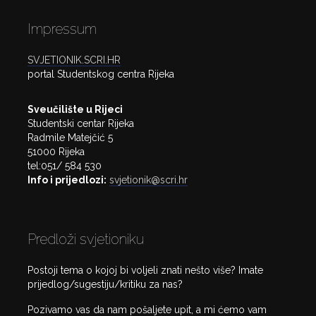
Impressum
SVJETIONIK.SCRI.HR
portal Studentskog centra Rijeka
Sveučilište u Rijeci
Studentski centar Rijeka
Radmile Matejčić 5
51000 Rijeka
tel:051/ 584 530
Info i prijedlozi:
svjetionik@scri.hr
Predloži svjetioniku
Postoji tema o kojoj bi voljeli znati nešto više? Imate
prijedlog/sugestiju/kritiku za nas?
Pozivamo vas da nam pošaljete upit, a mi ćemo vam