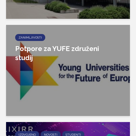
ZANIMLJIVOSTI
Potpore za YUFE združeni
studij
IZDVOJENO
NOVOSTI
STUDENTI