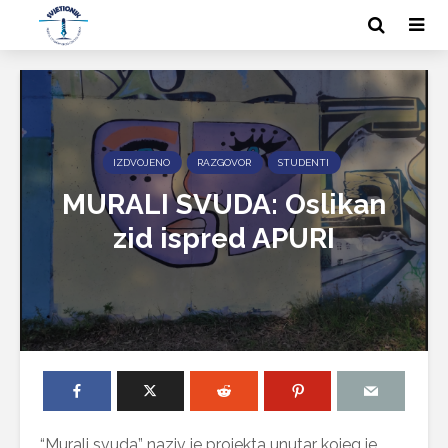
IZDVOJENO
RAZGOVOR
STUDENTI
MURALI SVUDA: Oslikan
zid ispred APURI
“Murali svuda” naziv je projekta unutar kojeg je