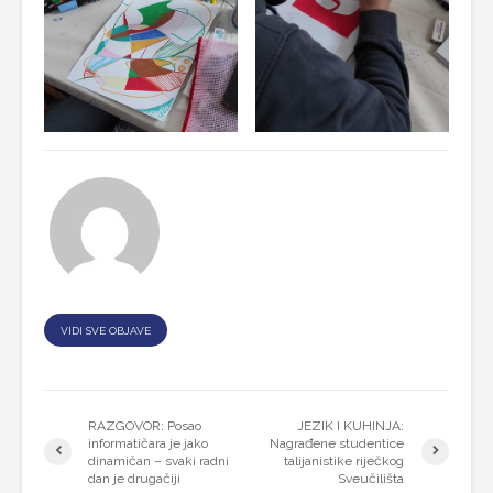
VIDI SVE OBJAVE
RAZGOVOR: Posao
JEZIK I KUHINJA:
informatičara je jako
Nagrađene studentice
dinamičan – svaki radni
talijanistike riječkog
dan je drugačiji
Sveučilišta