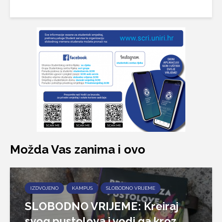
Možda Vas zanima i ovo
IZDVOJENO
KAMPUS
SLOBODNO VRIJEME
SLOBODNO VRIJEME: Kreiraj
svog pustolova i vodi ga kroz