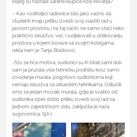
kojeg su nastale šarene klupice kod Akvarija?
– Kao voditeljici radionice bilo jako važno da
studenti imaju priliku izvesti svoj vlastiti rad u
javnom prostoru i na taj način, ne samo steći neko
praktično iskustvo, već i sudjelovati u oblikovanju
prostora u kojem borave sa svojim kolegama,
rekla nam je Tanja Blašković.
-Što se tiče motiva, sudionici su ih birali sami dok
sam ja pružala više tehničku podršku kroz samo
izvođenje murala, pogotovo sudionicima koji
nemaju iskustva sa slikarskim tehnikama. Odlučili
smo se jedan mozaik murala, gdje je svatko od
sudionika opet dobio priliku izvesti svoj rad na
jednom zajedničkom zidu, zaključila je naša
sugovornica. (lj.h.)