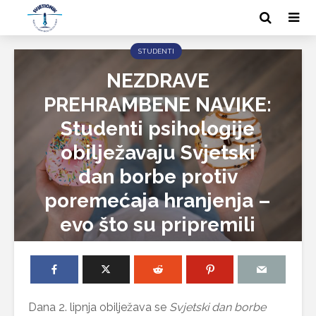
STUDENTI
NEZDRAVE
PREHRAMBENE NAVIKE:
Studenti psihologije
obilježavaju Svjetski
dan borbe protiv
poremećaja hranjenja –
evo što su pripremili
Dana 2. lipnja obilježava se
Svjetski dan borbe