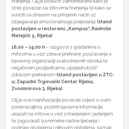
hranjenja. Cilj je podučiti zainteresirane kako je
stres povezan sa stilovima hranjenja te kako se
suočiti sa stresom na primjeren način uz
izbjegavanje emocionalnoga prejedanja
(štand
postavljen u restoranu „Kampus“, Radmile
Matejčić 5, Rijeka)
16,00 – 19,00 h
– razgovor s građanima o
mitovima u vezi zdrave prehrane, poučavanje o
ispravnoj organizaciji svakodnevnih obroka te
negativnim posljedicama „opsjednutosti“
zdravom prehranom
(štand postavljen u ZTC-
u; Zapadni Trgovački Centar Rijeka,
Zvonimirova 3, Rijeka)
Cilj je ove manifestacije povećati svijest o ovim
poremećajima, proširiti ispravne informacije,
ukazati na mitove u vezi s hranjenjem i jedenjem
te zagovarati suvremene načine liječenja i
podrške oboljelima i njihovim obiteljima, saznali