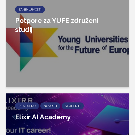
ZANIMLJIVOSTI
Potpore za YUFE združeni
studij
IZDVOJENO
NOVOSTI
STUDENTI
Elixir AI Academy