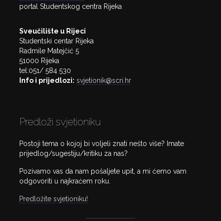
portal Studentskog centra Rijeka
Sveučilište u Rijeci
Studentski centar Rijeka
Radmile Matejčić 5
51000 Rijeka
tel:051/ 584 530
Info i prijedlozi:
svjetionik@scri.hr
Predloži svjetioniku
Postoji tema o kojoj bi voljeli znati nešto više? Imate
prijedlog/sugestiju/kritiku za nas?
Pozivamo vas da nam pošaljete upit, a mi ćemo vam
odgovoriti u najkraćem roku.
Predložite svjetioniku!