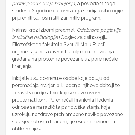
protiv poremećaja hranjenja
, a povodom toga
studenti 2. godine diplomskoga studija psihologije
pripremili su i osmislili zanimljiv program.
Naime, kroz izborni predmet:
Odabrana poglavlja
iz kliničke psihologije
(Odsjek za psihologiju
Filozofskoga fakulteta Sveučilišta u Rijeci),
organiziraju niz aktivnosti u cilju senzibiliziranja
građana na probleme povezane uz poremećaje
hranjenja.
Inicijativu su pokrenule osobe koje boluju od
poremećaja hranjenja ili jedenja, njihove obitelji te
zdravstveni djelatnici koji se bave ovom
problematikom. Poremećaji hranjenja i jedenja
odnose se na različita psihološka stanja koja
uzrokuju nezdrave prehrambene navike povezane
s opsjednutošću hranom, tjelesnom težinom ili
oblikom tijela.