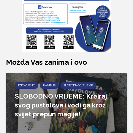
Možda Vas zanima i ovo
IZDVOJENO
KAMPUS
SLOBODNO VRIJEME
SLOBODNO VRIJEME: Kreiraj
svog pustolova i vodi ga kroz
svijet prepun magije!