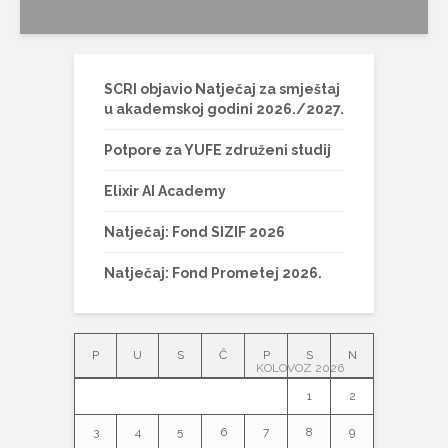
SCRI objavio Natječaj za smještaj
u akademskoj godini 2026./2027.
Potpore za YUFE združeni studij
Elixir AI Academy
Natječaj: Fond SIZIF 2026
Natječaj: Fond Prometej 2026.
P
U
S
Č
P
S
N
KOLOVOZ 2026
1
2
3
4
5
6
7
8
9