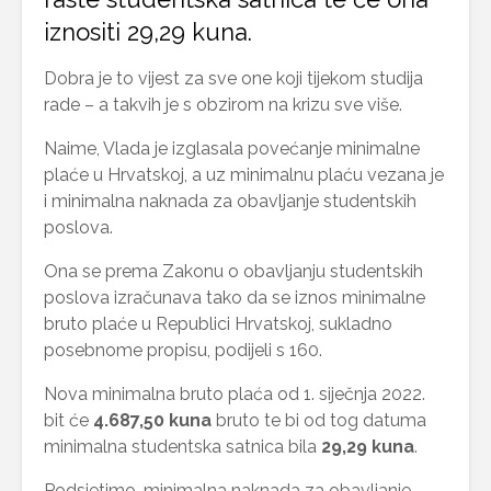
iznositi 29,29 kuna.
Dobra je to vijest za sve one koji tijekom studija
rade – a takvih je s obzirom na krizu sve više.
Naime, Vlada je izglasala povećanje minimalne
plaće u Hrvatskoj, a uz minimalnu plaću vezana je
i minimalna naknada za obavljanje studentskih
poslova.
Ona se prema Zakonu o obavljanju studentskih
poslova izračunava tako da se iznos minimalne
bruto plaće u Republici Hrvatskoj, sukladno
posebnome propisu, podijeli s 160.
Nova minimalna bruto plaća od 1. siječnja 2022.
bit će
4.687,50 kuna
bruto te bi od tog datuma
minimalna studentska satnica bila
29,29 kuna
.
Podsjetimo, minimalna naknada za obavljanje