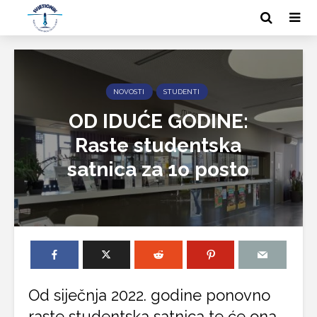
NOVOSTI
STUDENTI
OD IDUĆE GODINE:
Raste studentska
satnica za 1o posto
Od siječnja 2022. godine ponovno
raste studentska satnica te će ona