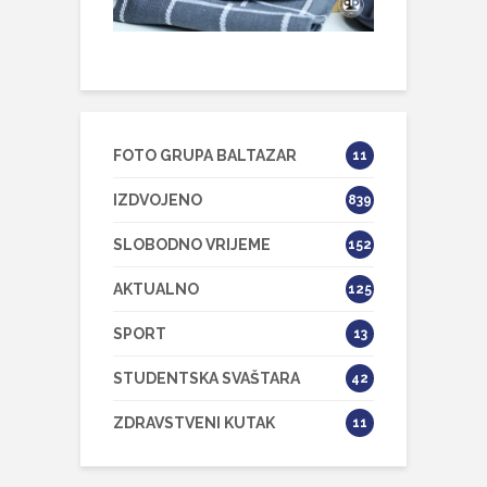
FOTO GRUPA BALTAZAR
11
IZDVOJENO
839
SLOBODNO VRIJEME
152
AKTUALNO
125
SPORT
13
STUDENTSKA SVAŠTARA
42
ZDRAVSTVENI KUTAK
11