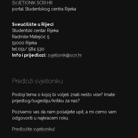
SVJETIONIK.SCRI.HR
portal Studentskog centra Rijeka
Sveučilište u Rijeci
Studentski centar Rijeka
Radmile Matejčić 5
51000 Rijeka
tel:051/ 584 530
Info i prijedlozi:
svjetionik@scri.hr
Predloži svjetioniku
Postoji tema o kojoj bi voljeli znati nešto više? Imate
prijedlog/sugestiju/kritiku za nas?
Pozivamo vas da nam pošaljete upit, a mi ćemo vam
odgovoriti u najkraćem roku.
Predložite svjetioniku!