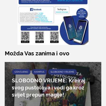
Možda Vas zanima i ovo
IZDVOJENO
KAMPUS
SLOBODNO VRIJEME
SLOBODNO VRIJEME: Kreiraj
svog pustolova i vodi ga kroz
svijet prepun magije!