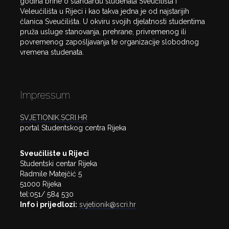
godina brine o standardu studenata Sveučilišta i
Veleučilišta u Rijeci i kao takva jedna je od najstarijih
članica Sveučilišta. U okviru svojih djelatnosti studentima
pruža usluge stanovanja, prehrane, privremenog ili
povremenog zapošljavanja te organizacije slobodnog
vremena studenata.
Impressum
SVJETIONIK.SCRI.HR
portal Studentskog centra Rijeka
Sveučilište u Rijeci
Studentski centar Rijeka
Radmile Matejčić 5
51000 Rijeka
tel:051/ 584 530
Info i prijedlozi:
svjetionik@scri.hr