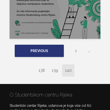
1
…
PREVIOUS
138
139
140
O Studentskom centru Rijeka
Studentski centar Rijeka, ustanova je koja više od 60