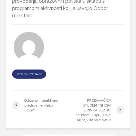
provođenju obrazovnih politika u skladu s
programom aktivnosti koji je usvojio Odbor
ministara.
VIDI SVE OBJAVE
Održano interaktivno
PRODAVAČICA
predavanje “Kako
STUDENT SHOPA
učiti?”
ZRINKA SERTIĆ:
Studenti kupuju sve,
ali najviše vole slatko