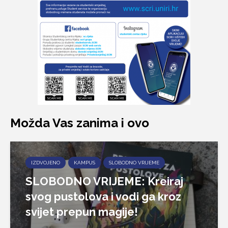
Možda Vas zanima i ovo
IZDVOJENO
KAMPUS
SLOBODNO VRIJEME
SLOBODNO VRIJEME: Kreiraj
svog pustolova i vodi ga kroz
svijet prepun magije!