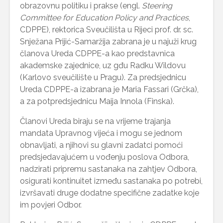
obrazovnu politiku i prakse (engl.
Steering
Committee for Education Policy and Practices
,
CDPPE), rektorica Sveučilišta u Rijeci prof. dr. sc.
Snježana Prijić-Samaržija zabrana je u najuži krug
članova Ureda CDPPE-a kao predstavnica
akademske zajednice, uz gđu Radku Wildovu
(Karlovo sveučilište u Pragu). Za predsjednicu
Ureda CDPPE-a izabrana je Maria Fassari (Grčka),
a za potpredsjednicu Maija Innola (Finska).
Članovi Ureda biraju se na vrijeme trajanja
mandata Upravnog vijeća i mogu se jednom
obnavljati, a njihovi su glavni zadatci pomoći
predsjedavajućem u vođenju poslova Odbora,
nadzirati pripremu sastanaka na zahtjev Odbora,
osigurati kontinuitet između sastanaka po potrebi,
izvršavati druge dodatne specifične zadatke koje
im povjeri Odbor.