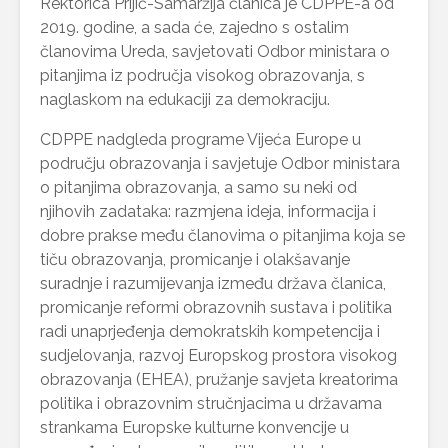
Rektorica Prijić-Samaržija članica je CDPPE-a od
2019. godine, a sada će, zajedno s ostalim
članovima Ureda, savjetovati Odbor ministara o
pitanjima iz područja visokog obrazovanja, s
naglaskom na edukaciji za demokraciju.
CDPPE nadgleda programe Vijeća Europe u
području obrazovanja i savjetuje Odbor ministara
o pitanjima obrazovanja, a samo su neki od
njihovih zadataka: razmjena ideja, informacija i
dobre prakse među članovima o pitanjima koja se
tiču obrazovanja, promicanje i olakšavanje
suradnje i razumijevanja između država članica,
promicanje reformi obrazovnih sustava i politika
radi unaprjeđenja demokratskih kompetencija i
sudjelovanja, razvoj Europskog prostora visokog
obrazovanja (EHEA), pružanje savjeta kreatorima
politika i obrazovnim stručnjacima u državama
strankama Europske kulturne konvencije u