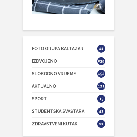
FOTO GRUPA BALTAZAR
11
IZDVOJENO
839
SLOBODNO VRIJEME
152
AKTUALNO
125
SPORT
13
STUDENTSKA SVAŠTARA
42
ZDRAVSTVENI KUTAK
11