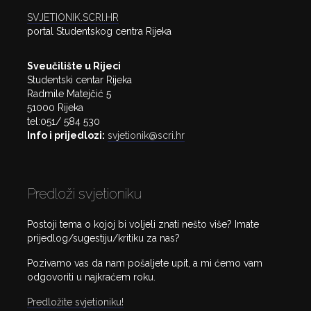
SVJETIONIK.SCRI.HR
portal Studentskog centra Rijeka
Sveučilište u Rijeci
Studentski centar Rijeka
Radmile Matejčić 5
51000 Rijeka
tel:051/ 584 530
Info i prijedlozi:
svjetionik@scri.hr
Predloži svjetioniku
Postoji tema o kojoj bi voljeli znati nešto više? Imate
prijedlog/sugestiju/kritiku za nas?
Pozivamo vas da nam pošaljete upit, a mi ćemo vam
odgovoriti u najkraćem roku.
Predložite svjetioniku!