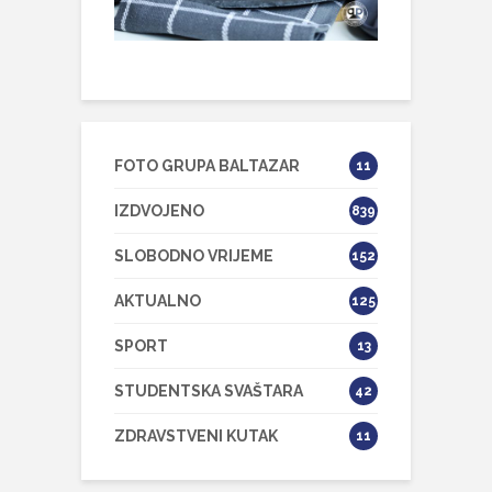
FOTO GRUPA BALTAZAR
11
IZDVOJENO
839
SLOBODNO VRIJEME
152
AKTUALNO
125
SPORT
13
STUDENTSKA SVAŠTARA
42
ZDRAVSTVENI KUTAK
11