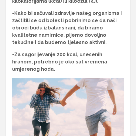
kilokalorijama (kcal) ili kilodžul (kJ).
-Kako bi sačuvali zdravlje našeg organizma i
zaštitili se od bolesti pobrinimo se da naši
obroci budu izbalansirani, da biramo
kvalitetne namirnice, pijemo dovoljno
tekućine i da budemo tjelesno aktivni.
-Za sagorijevanje 200 kcal, unesenih
hranom, potrebno je oko sat vremena
umjerenog hoda.