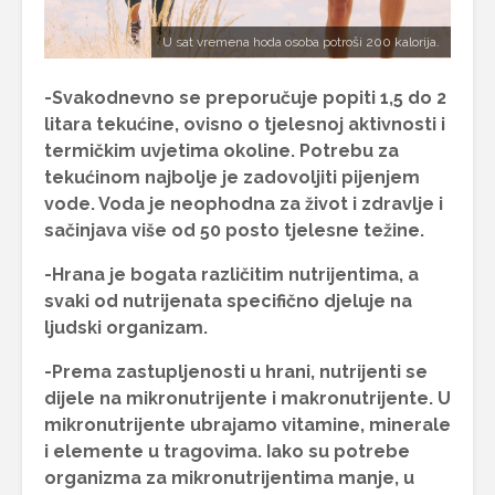
U sat vremena hoda osoba potroši 200 kalorija.
-Svakodnevno se preporučuje popiti 1,5 do 2
litara tekućine, ovisno o tjelesnoj aktivnosti i
termičkim uvjetima okoline. Potrebu za
tekućinom najbolje je zadovoljiti pijenjem
vode. Voda je neophodna za život i zdravlje i
sačinjava više od 50 posto tjelesne težine.
-Hrana je bogata različitim nutrijentima, a
svaki od nutrijenata specifično djeluje na
ljudski organizam.
-Prema zastupljenosti u hrani, nutrijenti se
dijele na mikronutrijente i makronutrijente. U
mikronutrijente ubrajamo vitamine, minerale
i elemente u tragovima. Iako su potrebe
organizma za mikronutrijentima manje, u