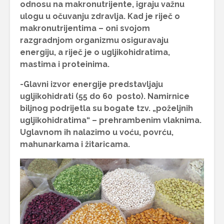
odnosu na makronutrijente, igraju važnu
ulogu u očuvanju zdravlja. Kad je riječ o
makronutrijentima – oni svojom
razgradnjom organizmu osiguravaju
energiju, a riječ je o ugljikohidratima,
mastima i proteinima.
-Glavni izvor energije predstavljaju
ugljikohidrati (55 do 60 posto). Namirnice
biljnog podrijetla su bogate tzv. „poželjnih
ugljikohidratima“ – prehrambenim vlaknima.
Uglavnom ih nalazimo u voću, povrću,
mahunarkama i žitaricama.