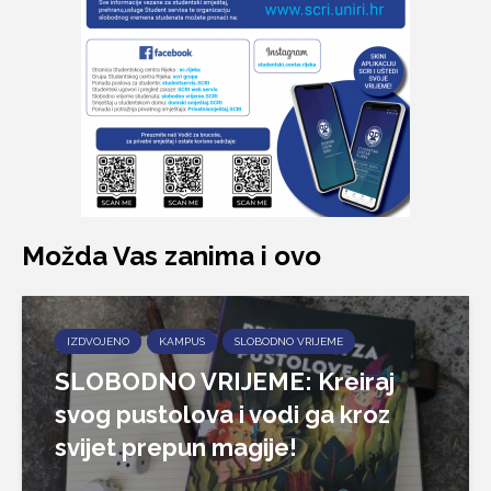
Možda Vas zanima i ovo
IZDVOJENO
KAMPUS
SLOBODNO VRIJEME
SLOBODNO VRIJEME: Kreiraj
svog pustolova i vodi ga kroz
svijet prepun magije!