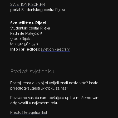
SVJETIONIK.SCRI.HR
portal Studentskog centra Rijeka
Sveučilište u Rijeci
Studentski centar Rijeka
Radmile Matejčić 5
51000 Rijeka
tel:051/ 584 530
Info i prijedlozi:
svjetionik@scri.hr
Predloži svjetioniku
Postoji tema o kojoj bi voljeli znati nešto više? Imate
prijedlog/sugestiju/kritiku za nas?
Pozivamo vas da nam pošaljete upit, a mi ćemo vam
odgovoriti u najkraćem roku.
Predložite svjetioniku!