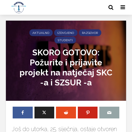
AKTUALNO
IZDVOJENO
RAZGOVOR
STUDENTI
SKORO GOTOVO:
Požurite i prijavite
projekt na natječaj SKC
-a i SZSUR -a
Još do utorka, 25. siječnja, ostaje otvoren