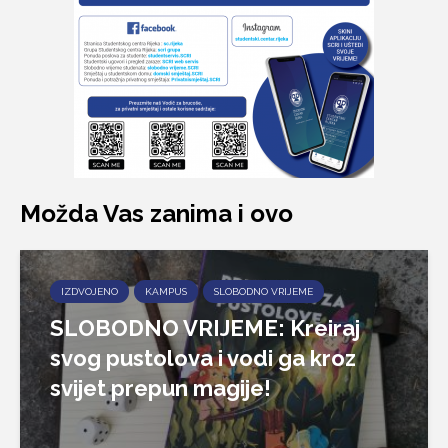
Možda Vas zanima i ovo
IZDVOJENO
KAMPUS
SLOBODNO VRIJEME
SLOBODNO VRIJEME: Kreiraj
svog pustolova i vodi ga kroz
svijet prepun magije!