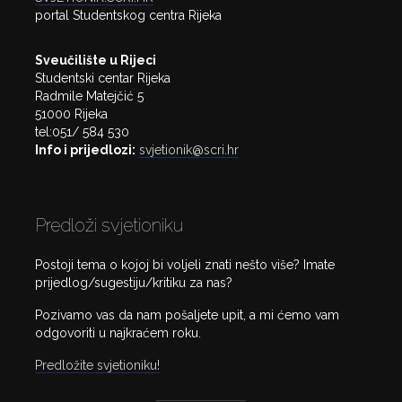
portal Studentskog centra Rijeka
Sveučilište u Rijeci
Studentski centar Rijeka
Radmile Matejčić 5
51000 Rijeka
tel:051/ 584 530
Info i prijedlozi:
svjetionik@scri.hr
Predloži svjetioniku
Postoji tema o kojoj bi voljeli znati nešto više? Imate
prijedlog/sugestiju/kritiku za nas?
Pozivamo vas da nam pošaljete upit, a mi ćemo vam
odgovoriti u najkraćem roku.
Predložite svjetioniku!