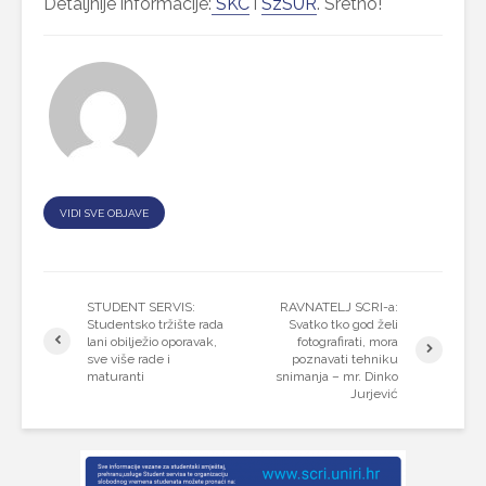
Detaljnije informacije:
SKC
i
SzSUR
. Sretno!
VIDI SVE OBJAVE
STUDENT SERVIS:
RAVNATELJ SCRI-a:
Studentsko tržište rada
Svatko tko god želi
lani obilježio oporavak,
fotografirati, mora
sve više rade i
poznavati tehniku
maturanti
snimanja – mr. Dinko
Jurjević