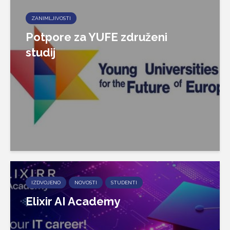
ZANIMLJIVOSTI
Potpore za YUFE združeni
studij
IZDVOJENO
NOVOSTI
STUDENTI
Elixir AI Academy