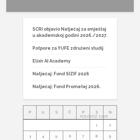
SCRI objavio Natječaj za smještaj
u akademskoj godini 2026./2027.
Potpore za YUFE združeni studij
Elixir AI Academy
Natječaj: Fond SIZIF 2026
Natječaj: Fond Prometej 2026.
P
U
S
Č
P
S
N
KOLOVOZ 2026
1
2
3
4
5
6
7
8
9