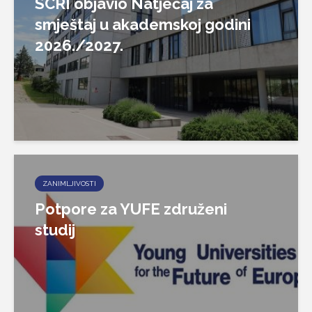
SCRI objavio Natječaj za
smještaj u akademskoj godini
2026./2027.
ZANIMLJIVOSTI
Potpore za YUFE združeni
studij