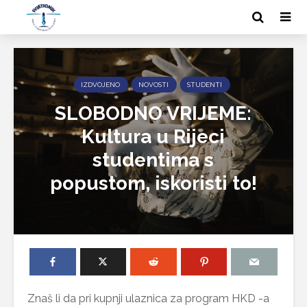
IZDVOJENO
NOVOSTI
STUDENTI
SLOBODNO VRIJEME:
Kultura u Rijeci
studentima s
popustom, iskoristi to!
Znaš li da pri kupnji ulaznica za program HKD -a