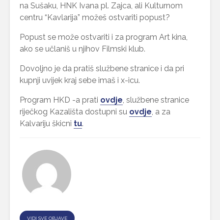
na Sušaku, HNK Ivana pl. Zajca, ali Kulturnom
centru “Kavlarija” možeš ostvariti popust?
Popust se može ostvariti i za program Art kina,
ako se učlaniš u njihov Filmski klub.
Dovoljno je da pratiš službene stranice i da pri
kupnji uvijek kraj sebe imaš i x-icu.
Program HKD -a prati
ovdje
, službene stranice
riječkog Kazališta dostupni su
ovdje
, a za
Kalvariju škicni
tu
.
VIDI SVE OBJAVE