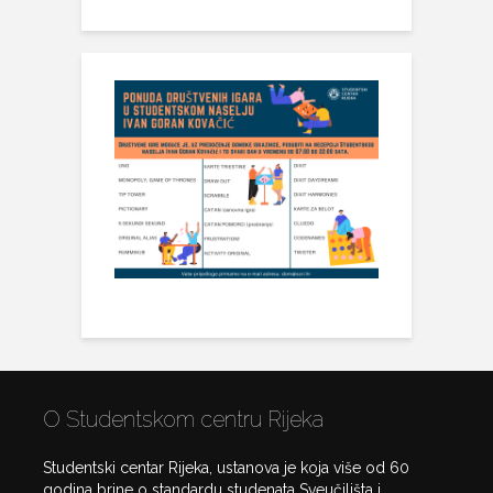
O Studentskom centru Rijeka
Studentski centar Rijeka, ustanova je koja više od 60
godina brine o standardu studenata Sveučilišta i