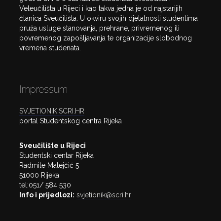
Veleučilišta u Rijeci i kao takva jedna je od najstarijih
članica Sveučilišta. U okviru svojih djelatnosti studentima
pruža usluge stanovanja, prehrane, privremenog ili
povremenog zapošljavanja te organizacije slobodnog
vremena studenata.
Impressum
SVJETIONIK.SCRI.HR
portal Studentskog centra Rijeka
Sveučilište u Rijeci
Studentski centar Rijeka
Radmile Matejčić 5
51000 Rijeka
tel:051/ 584 530
Info i prijedlozi:
svjetionik@scri.hr