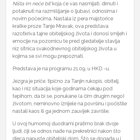
Ništa im neće bit’
koja će vas nasmijati, dirnuti i
potaknuti na razmišljanje o ljubavi, odnosima i
novim počecima. Nastala iz pera majstorice
kratke proze Tanje Mravak, ova predstava
razotkriva tajne obiteljskog života i donosi smijeh i
emocije na pozornicu te pred gledatelje stavlja
niz sitnica svakodnevnog obiteljskog života u
kojima se svi mogu prepoznati.
Predstava je na programu 21.09. u HKD -u.
Jezgra je priče, tipično za Tanjin rukopis, obitelj,
kao i niz situacija koje godinama čekaju pod
tepihom, da bi se, ponukane (a čim drugim nego)
životom, neminovno iznijele na površinu i počistile
nastali kaos ili ga jednom zauvijek završile.
U ovoj humornoj duodrami pratimo brak dvoje
ljudi, čiji se odnos nađe na prekretnici nakon što
djeca napuste obiteljski dom. Što se događa u i