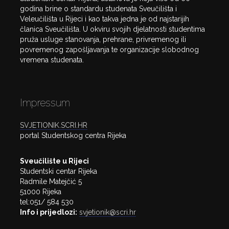
godina brine o standardu studenata Sveučilišta i
Veleučilišta u Rijeci i kao takva jedna je od najstarijih
članica Sveučilišta. U okviru svojih djelatnosti studentima
pruža usluge stanovanja, prehrane, privremenog ili
povremenog zapošljavanja te organizacije slobodnog
vremena studenata.
Impressum
SVJETIONIK.SCRI.HR
portal Studentskog centra Rijeka
Sveučilište u Rijeci
Studentski centar Rijeka
Radmile Matejčić 5
51000 Rijeka
tel:051/ 584 530
Info i prijedlozi:
svjetionik@scri.hr