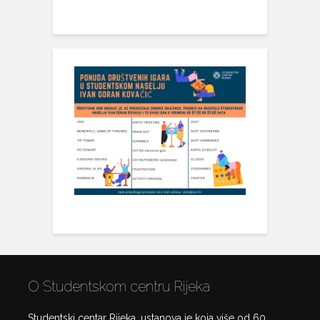
O Studentskom centru Rijeka
Studentski centar Rijeka, ustanova je koja više od 60