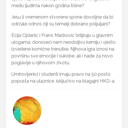
među ljudima nakon godina tišine?
Jesu li vremenom stvorene spone dovoljne da bi
održale odnos čiji su temelji dobrano poljuljani?
Ecija Ojdanić i Frano Mašković briljiraju u glavnim
ulogama, donoseći nam neodoljivu kemiju i vješto
izvedene komične trenutke. Njihova igra iznosi na
površinu sve emocije i sukobe, ali i nade za novo
poglavlje u njihovom životu.
Umirovljenici i studenti imaju pravo na 50 posto
popusta na ulaznice, isključivo na blagajni HKD-a.