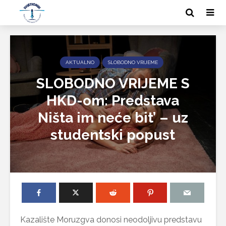
AKTUALNO
SLOBODNO VRIJEME
SLOBODNO VRIJEME S
HKD-om: Predstava
Ništa im neće bit’ – uz
studentski popust
Kazalište Moruzgva donosi neodoljivu predstavu