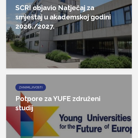
SCRI objavio Natječaj za
smještaj u akademskoj godini
2026./2027.
ZANIMLJIVOSTI
Potpore za YUFE združeni
studij