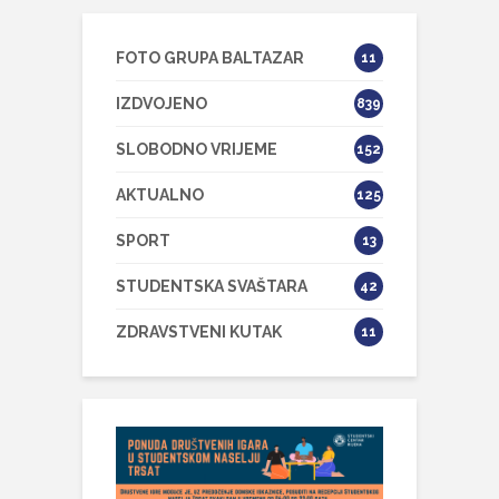
FOTO GRUPA BALTAZAR
11
IZDVOJENO
839
SLOBODNO VRIJEME
152
AKTUALNO
125
SPORT
13
STUDENTSKA SVAŠTARA
42
ZDRAVSTVENI KUTAK
11