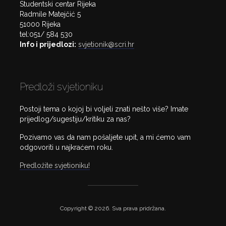
Studentski centar Rijeka
Radmile Matejčić 5
51000 Rijeka
tel:051/ 584 530
Info i prijedlozi:
svjetionik@scri.hr
Predloži svjetioniku
Postoji tema o kojoj bi voljeli znati nešto više? Imate
prijedlog/sugestiju/kritiku za nas?
Pozivamo vas da nam pošaljete upit, a mi ćemo vam
odgovoriti u najkraćem roku.
Predložite svjetioniku!
Copyright © 2026. Sva prava pridržana.