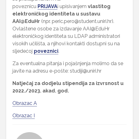
poveznicu
PRIJAVA
i upisivanjem
vlastitog
elektroničkog identiteta u sustavu
AAI@EduHr
(npr. peric.pero@student.uniri.hr).
Ovlaštene osobe za izdavanje AAI@EduHr
elektroničkog identiteta su LDAP administratori
visokih učilišta, a njihovi kontakti dostupni su na
sljedećoj
poveznici
.
Za eventualna pitanja i pojašnjenja molimo da se
javite na adresu e-pošte: studiji@uniri.hr
Natječaj za dodjelu stipendija za izvrsnost u
2022./2023. akad. god.
Obrazac A
Obrazac I