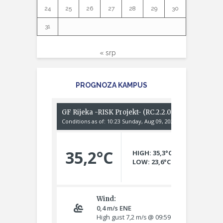
24
25
26
27
28
29
30
31
« srp
PROGNOZA KAMPUS