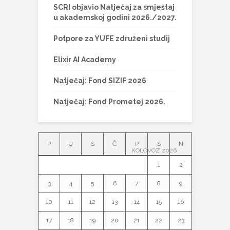
SCRI objavio Natječaj za smještaj
u akademskoj godini 2026./2027.
Potpore za YUFE združeni studij
Elixir AI Academy
Natječaj: Fond SIZIF 2026
Natječaj: Fond Prometej 2026.
P
U
S
Č
P
S
N
KOLOVOZ 2026
1
2
3
4
5
6
7
8
9
10
11
12
13
14
15
16
17
18
19
20
21
22
23