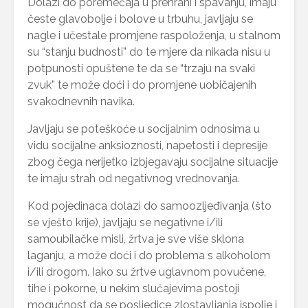
Dolazi do poremećaja u prehrani i spavanju, imaju
česte glavobolje i bolove u trbuhu, javljaju se
nagle i učestale promjene raspoloženja, u stalnom
su “stanju budnosti” do te mjere da nikada nisu u
potpunosti opuštene te da se “trzaju na svaki
zvuk” te može doći i do promjene uobičajenih
svakodnevnih navika.
Javljaju se poteškoće u socijalnim odnosima u
vidu socijalne anksioznosti, napetosti i depresije
zbog čega nerijetko izbjegavaju socijalne situacije
te imaju strah od negativnog vrednovanja.
Kod pojedinaca dolazi do samoozljeđivanja (što
se vješto krije), javljaju se negativne i/ili
samoubilačke misli, žrtva je sve više sklona
laganju, a može doći i do problema s alkoholom
i/ili drogom. Iako su žrtve uglavnom povučene,
tihe i pokorne, u nekim slučajevima postoji
mogućnost da se posljedice zlostavljanja ispolje i