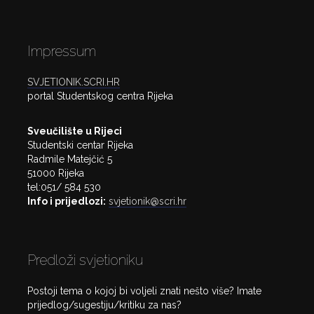
Impressum
SVJETIONIK.SCRI.HR
portal Studentskog centra Rijeka
Sveučilište u Rijeci
Studentski centar Rijeka
Radmile Matejčić 5
51000 Rijeka
tel:051/ 584 530
Info i prijedlozi:
svjetionik@scri.hr
Predloži svjetioniku
Postoji tema o kojoj bi voljeli znati nešto više? Imate
prijedlog/sugestiju/kritiku za nas?