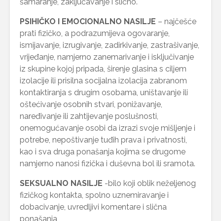
šamaranje, zaključavanje i slično.
PSIHIČKO I EMOCIONALNO NASILJE
– najčešće
prati fizičko, a podrazumijeva ogovaranje,
ismijavanje, izrugivanje, zadirkivanje, zastrašivanje,
vrijeđanje, namjerno zanemarivanje i isključivanje
iz skupine kojoj pripada, širenje glasina s ciljem
izolacije ili prisilna socijalna izolacija zabranom
kontaktiranja s drugim osobama, uništavanje ili
oštećivanje osobnih stvari, ponižavanje,
naređivanje ili zahtijevanje poslušnosti,
onemogućavanje osobi da izrazi svoje mišljenje i
potrebe, nepoštivanje tuđih prava i privatnosti,
kao i sva druga ponašanja kojima se drugome
namjerno nanosi fizička i duševna bol ili sramota.
SEKSUALNO NASILJE
-bilo koji oblik neželjenog
fizičkog kontakta, spolno uznemiravanje i
dobacivanje, uvredljivi komentare i slična
ponašanja