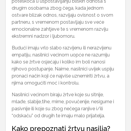
poteškoća u uspostavljanju bliskih odnosa s
drugim osobama zbog čega, kada jednom
ostvare blizak odnos, razvijaju ovisnost o svom
partneru, s vremenom postavljaju sve veće
emocionalne zahtjeve te s vremenom razviju
ekstremni nadzor i ljubomoru.
Budući imaju vrlo slabo razvijenu ili nerazvijenu
empatiju, nasilnici većinom uopće ne razumiju
kako se žrtve osjećaju i koliko im boli nanosi
njihovo postupanje. Naime, nasilnici uvijek uspiju
pronaći način koji će najviše uznemiriti žrtvu, a
njima omogućiti moć i kontrolu.
Nasilnici većinom biraju žrtve koje su sitnije,
mlađe, slabije,tihe, mirne, povučenije, nesigurne i
pasivnije ili koje su zbog nečega ranjive i/ili
“odskaču” od drugih te imaju malo prijatelja.
Kako prepoznati žrtvu nasilja?