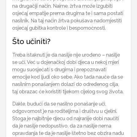
na drugačiji način. Naime, žrtva može izgubiti
osjećaj empatije prema drugima te i sama postati
nasilnik. Na taj način žrtva pokušava nadomjestiti
osjećaj gubitka kontrole i bespomoćnosti.
Što učiniti?
Treba istaknuti je da nasilje nije urođeno – nasilje
se uči. Već u dojenačkoj dobi djeca u nekoj mjeri
mogu suosjećati s drugima i prepoznavati
emocije kod ljudi oko sebe. Ako tada nauče da se
nasilnim ponašanjem dolazi do određenog cilja,
taj obrazac će koristiti tijekom cijelog svog života.
Dakle, budući da se nasilno ponašanje uči,
odgovornost je na roditeljima i društvu u cjelini.
Stoga je najbitnije djecu od najranije dobi naučiti
da je nasilje nedopustivo, da za nasilje nema
opravdanja te da je nasilje štetno bez obzira nađu