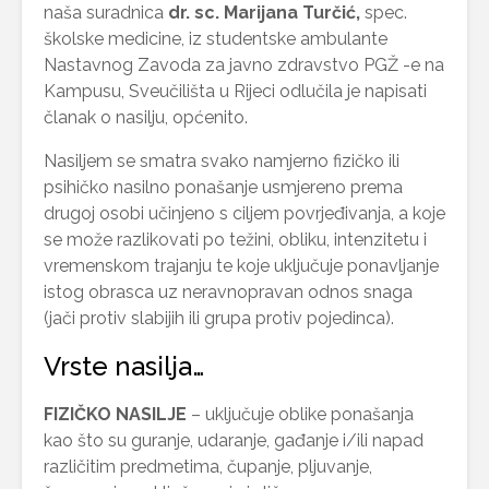
naša suradnica
dr. sc. Marijana Turčić,
spec.
školske medicine, iz studentske ambulante
Nastavnog Zavoda za javno zdravstvo PGŽ -e na
Kampusu, Sveučilišta u Rijeci odlučila je napisati
članak o nasilju, općenito.
Nasiljem se smatra svako namjerno fizičko ili
psihičko nasilno ponašanje usmjereno prema
drugoj osobi učinjeno s ciljem povrjeđivanja, a koje
se može razlikovati po težini, obliku, intenzitetu i
vremenskom trajanju te koje uključuje ponavljanje
istog obrasca uz neravnopravan odnos snaga
(jači protiv slabijih ili grupa protiv pojedinca).
Vrste nasilja…
FIZIČKO NASILJE
– uključuje oblike ponašanja
kao što su guranje, udaranje, gađanje i/ili napad
različitim predmetima, čupanje, pljuvanje,