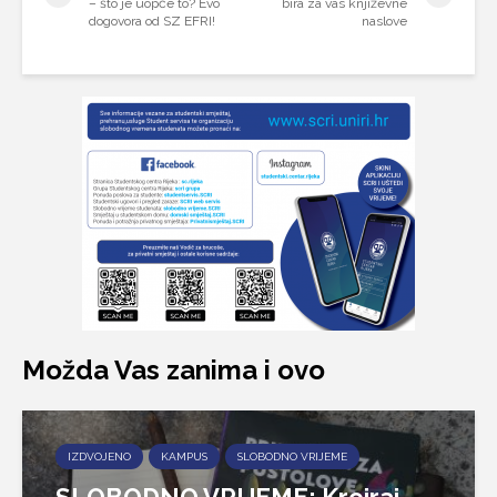
– što je uopće to? Evo
bira za vas književne
dogovora od SZ EFRI!
naslove
Možda Vas zanima i ovo
IZDVOJENO
KAMPUS
SLOBODNO VRIJEME
SLOBODNO VRIJEME: Kreiraj