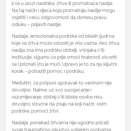
li se u ulozi nasilnika, žrtve ili promatrača nasilja.
Na taj način i djeca koja promatraju nasilje mogu
osjetiti i veću odgovornost da donesu pravu
odluku – prijaviti nasilje.
Nadalje, emocionalna podrška od bliskih ljudi na
koje se žrtva može osloniti je vrlo važna. Ako žrtva
nasilja zna ima podršku obitelji, vršnjaka i/ili
institucije, sigurno će prije smoći hrabrosti otvoriti
se i priznati što je muči. Upravo je to za nju ključni
korak – potražiti pomoć i podršku.
Međutim, za potpuni oporavak to većinom nije
dovoljno. Naime, uz svo suosjećanje i
razumijevanje, obitelj i/ili bliske osobe nisu
dovoljno stručne da znaju na koji način, osim
podrške, pomoći žrtvi.
Nadalje, ponekad žrtvama nije ugodno pričati
svoje traumatično iskustvo voljenim osobama.