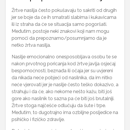
Žrtve nasilja često pokušavaju to sakriti od drugih
jer se boje da će ih smatrati slabima i kukavicama
ili iz straha da će se situacija samo pogoršati.
Međutim, postoje neki znakovi koji nam mogu
pomoći da prepoznamo/posumnjamo da je
netko žrtva nasilja.
Nasilje emocionalno onesposobljava osobu te se
nakon prvotnog poricanja kod žrtve javlja osjećaj
bespomoćnosti, beznađa ili očaja jer su uvjereni
da nikada neće pobjeći od nasilnika, da im nitko
neće vjerovati jer je nasilje često teško dokazivo, a
strahuju i da će, ako nekome nešto kažu, biti još
gore ako nasilnik to sazna pa će biti još brutalniji.
Žrtve stoga najčešće odlučuju da šute i trpe.
Međutim, to dugotrajno ima ozbiljne posljedice na
psihičko i fizičko zdravlje.