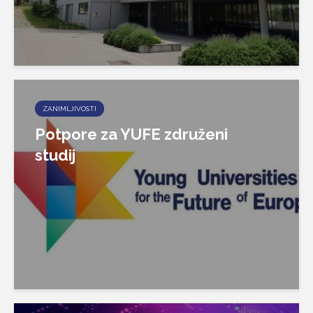
ZANIMLJIVOSTI
Potpore za YUFE združeni
studij