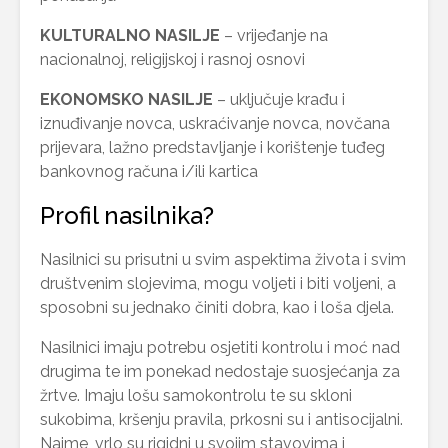
KULTURALNO NASILJE
– vrijeđanje na
nacionalnoj, religijskoj i rasnoj osnovi
EKONOMSKO NASILJE
– uključuje krađu i
iznuđivanje novca, uskraćivanje novca, novčana
prijevara, lažno predstavljanje i korištenje tuđeg
bankovnog računa i/ili kartica
Profil nasilnika?
Nasilnici su prisutni u svim aspektima života i svim
društvenim slojevima, mogu voljeti i biti voljeni, a
sposobni su jednako činiti dobra, kao i loša djela.
Nasilnici imaju potrebu osjetiti kontrolu i moć nad
drugima te im ponekad nedostaje suosjećanja za
žrtve. Imaju lošu samokontrolu te su skloni
sukobima, kršenju pravila, prkosni su i antisocijalni.
Naime, vrlo su rigidni u svojim stavovima i