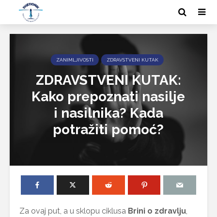
ZANIMLJIVOSTI
ZDRAVSTVENI KUTAK
ZDRAVSTVENI KUTAK:
Kako prepoznati nasilje
i nasilnika? Kada
potražiti pomoć?
Za ovaj put, a u sklopu ciklusa
Brini o zdravlju
,