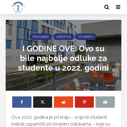
IZDVOJENO
LIFESTYLE
STUDENTI
I GODINE OVE: Ovo su
bile najbolje odluke za
studente u 2022. godini
Ova 2022. godina je pri kraju – a nju bi studenti
trebali zapamtiti po brojnim odlukama – koje su