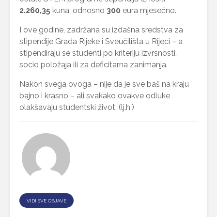
2.260,35
kuna, odnosno
300
eura mjesečno.
I ove godine, zadržana su izdašna sredstva za
stipendije Grada Rijeke i Sveučilišta u Rijeci – a
stipendiraju se studenti po kriteriju izvrsnosti,
socio položaja ili za deficitarna zanimanja.
Nakon svega ovoga – nije da je sve baš na kraju
bajno i krasno – ali svakako ovakve odluke
olakšavaju studentski život. (lj.h.)
VIDI SVE OBJAVE