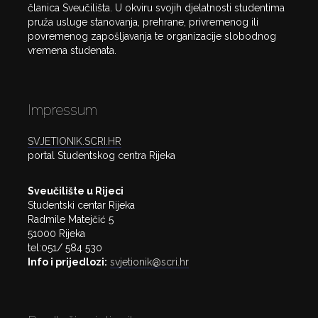
članica Sveučilišta. U okviru svojih djelatnosti studentima
pruža usluge stanovanja, prehrane, privremenog ili
povremenog zapošljavanja te organizacije slobodnog
vremena studenata.
Impressum
SVJETIONIK.SCRI.HR
portal Studentskog centra Rijeka
Sveučilište u Rijeci
Studentski centar Rijeka
Radmile Matejčić 5
51000 Rijeka
tel:051/ 584 530
Info i prijedlozi:
svjetionik@scri.hr