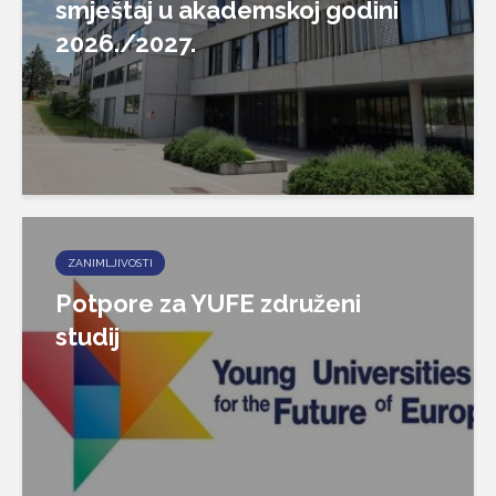
smještaj u akademskoj godini
2026./2027.
ZANIMLJIVOSTI
Potpore za YUFE združeni
studij