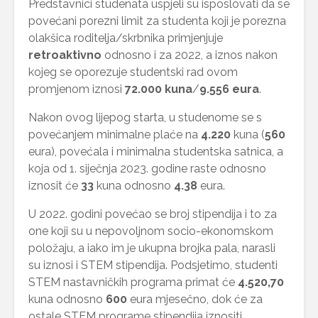
Predstavnici studenata uspjeli su isposlovati da se
povećani porezni limit za studenta koji je porezna
olakšica roditelja/skrbnika primjenjuje
retroaktivno
odnosno i za 2022, a iznos nakon
kojeg se oporezuje studentski rad ovom
promjenom iznosi
72.000 kuna
/
9.556 eura
.
Nakon ovog lijepog starta, u studenome se s
povećanjem minimalne plaće na
4.220
kuna (
560
eura), povećala i minimalna studentska satnica, a
koja od 1. siječnja 2023. godine raste odnosno
iznosit će
33
kuna odnosno
4.38
eura.
U 2022. godini povećao se broj stipendija i to za
one koji su u nepovoljnom socio-ekonomskom
položaju, a iako im je ukupna brojka pala, narasli
su iznosi i STEM stipendija. Podsjetimo, studenti
STEM nastavničkih programa primat će
4.520,70
kuna odnosno
600
eura mjesečno, dok će za
ostale STEM programe stipendija iznositi