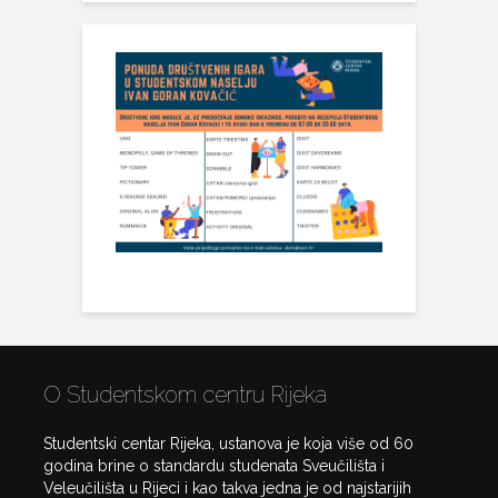
O Studentskom centru Rijeka
Studentski centar Rijeka, ustanova je koja više od 60
godina brine o standardu studenata Sveučilišta i
Veleučilišta u Rijeci i kao takva jedna je od najstarijih