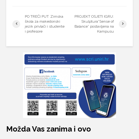
PO TREĆI PUT: Zimska
PROJEKT OSJETI IGRU:
škola za makedonski
Skulptura”Sense of
jezik privlači i studente
Balance” postavljena na
i profesore
Kampusu
Možda Vas zanima i ovo