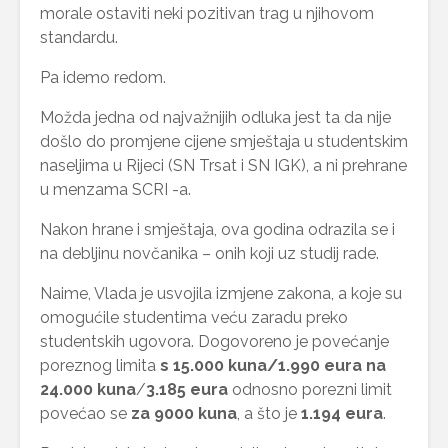
morale ostaviti neki pozitivan trag u njihovom
standardu.
Pa idemo redom.
Možda jedna od najvažnijih odluka jest ta da nije
došlo do promjene cijene smještaja u studentskim
naseljima u Rijeci (SN Trsat i SN IGK), a ni prehrane
u menzama SCRI -a.
Nakon hrane i smještaja, ova godina odrazila se i
na debljinu novčanika – onih koji uz studij rade.
Naime, Vlada je usvojila izmjene zakona, a koje su
omogućile studentima veću zaradu preko
studentskih ugovora. Dogovoreno je povećanje
poreznog limita
s 15.000 kuna/1.990 eura na
24.000 kuna
/
3.185 eura
odnosno porezni limit
povećao se
za 9000 kuna
, a što je
1.194 eura
.