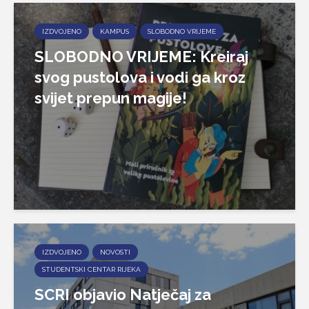
IZDVOJENO
KAMPUS
SLOBODNO VRIJEME
SLOBODNO VRIJEME: Kreiraj
svog pustolova i vodi ga kroz
svijet prepun magije!
IZDVOJENO
NOVOSTI
STUDENTSKI CENTAR RIJEKA
SCRI objavio Natječaj za