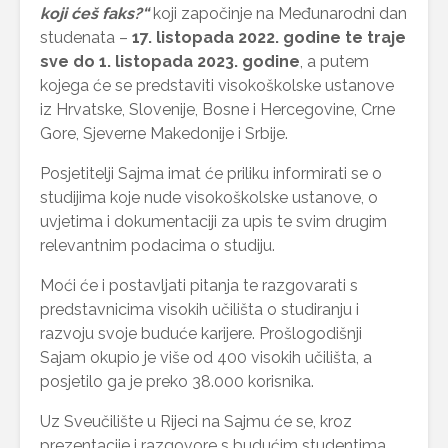
koji ćeš faks?“
koji započinje na Međunarodni dan
studenata –
17. listopada 2022. godine te traje
sve do 1. listopada 2023. godine
, a putem
kojega će se predstaviti visokoškolske ustanove
iz Hrvatske, Slovenije, Bosne i Hercegovine, Crne
Gore, Sjeverne Makedonije i Srbije.
Posjetitelji Sajma imat će priliku informirati se o
studijima koje nude visokoškolske ustanove, o
uvjetima i dokumentaciji za upis te svim drugim
relevantnim podacima o studiju.
Moći će i postavljati pitanja te razgovarati s
predstavnicima visokih učilišta o studiranju i
razvoju svoje buduće karijere. Prošlogodišnji
Sajam okupio je više od 400 visokih učilišta, a
posjetilo ga je preko 38.000 korisnika.
Uz Sveučilište u Rijeci na Sajmu će se, kroz
prezentacije i razgovore s budućim studentima,