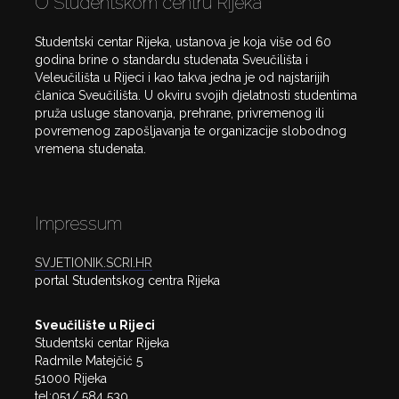
O Studentskom centru Rijeka
Studentski centar Rijeka, ustanova je koja više od 60
godina brine o standardu studenata Sveučilišta i
Veleučilišta u Rijeci i kao takva jedna je od najstarijih
članica Sveučilišta. U okviru svojih djelatnosti studentima
pruža usluge stanovanja, prehrane, privremenog ili
povremenog zapošljavanja te organizacije slobodnog
vremena studenata.
Impressum
SVJETIONIK.SCRI.HR
portal Studentskog centra Rijeka
Sveučilište u Rijeci
Studentski centar Rijeka
Radmile Matejčić 5
51000 Rijeka
tel:051/ 584 530