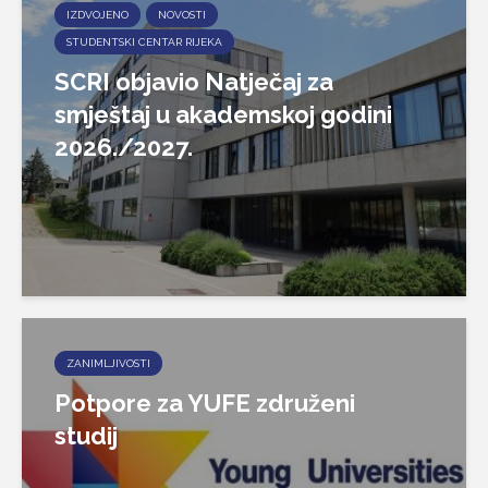
IZDVOJENO
NOVOSTI
STUDENTSKI CENTAR RIJEKA
SCRI objavio Natječaj za
smještaj u akademskoj godini
2026./2027.
ZANIMLJIVOSTI
Potpore za YUFE združeni
studij