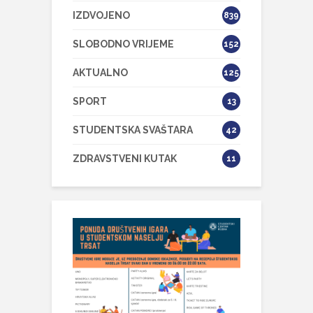
IZDVOJENO
839
SLOBODNO VRIJEME
152
AKTUALNO
125
SPORT
13
STUDENTSKA SVAŠTARA
42
ZDRAVSTVENI KUTAK
11