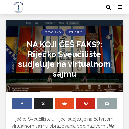
IZDVOJENO
STUDENTI
NA KOJI ĆEŠ FAKS?:
Riječko Sveučilište
sudjeluje na virtualnom
sajmu
Riječko Sveučilište u Rijeci sudjeluje na četvrtom
virtualnom sajmu obrazovanja pod nazivom
„Na