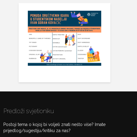
Predloži svjetioniku
Postoji tema o kojoj bi voljeli znati nešto više? Imate
prijedlog/sugestiju/kritiku za nas?