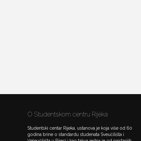
O Studentskom centru Rijeka
Studentski centar Rijeka, ustanova je koja više od 60
godina brine o standardu studenata Sveučilišta i
Veleučilišta u Rijeci i kao takva jedna je od najstarijih