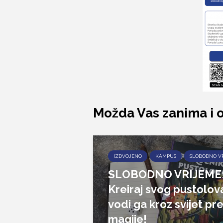
Možda Vas zanima i 
IZDVOJENO
KAMPUS
SLOBODNO V
SLOBODNO VRIJEME
Kreiraj svog pustolova
vodi ga kroz svijet pr
magije!