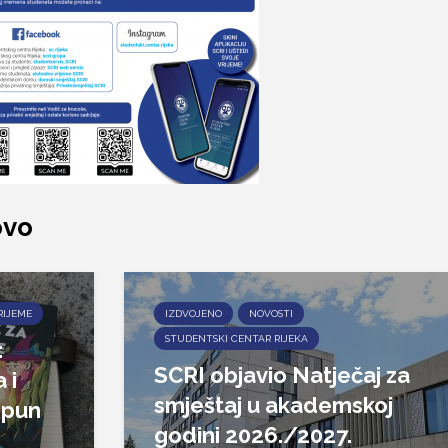
ovo
RIJEME
IZDVOJENO
NOVOSTI
STUDENTSKI CENTAR RIJEKA
:
SCRI objavio Natječaj za
 i
smještaj u akademskoj
epun
godini 2026./2027.