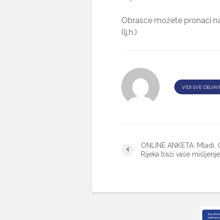
Obrasce možete pronaći na
(lj.h.)
VIDI SVE OBJAV
ONLINE ANKETA: Mladi, 
Rijeka traži vaše mišljenje