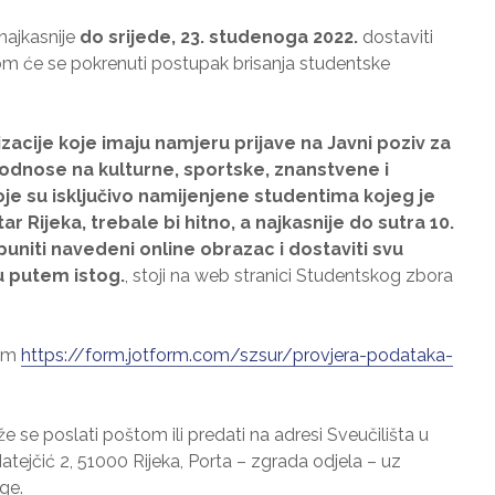
najkasnije
do srijede, 23. studenoga 2022.
dostaviti
om će se pokrenuti postupak brisanja studentske
zacije koje imaju namjeru prijave na Javni poziv za
e odnose na kulturne, sportske, znanstvene i
oje su isključivo namijenjene studentima kojeg je
r Rijeka, trebale bi hitno, a najkasnije do sutra 10.
uniti navedeni online obrazac i dostaviti svu
 putem istog.
, stoji na web stranici Studentskog zbora
tem
https://form.jotform.com/szsur/provjera-podataka-
 se poslati poštom ili predati na adresi Sveučilišta u
tejčić 2, 51000 Rijeka, Porta – zgrada odjela – uz
ge.