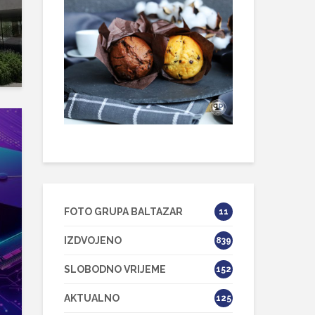
FOTO GRUPA BALTAZAR
11
IZDVOJENO
839
SLOBODNO VRIJEME
152
AKTUALNO
125