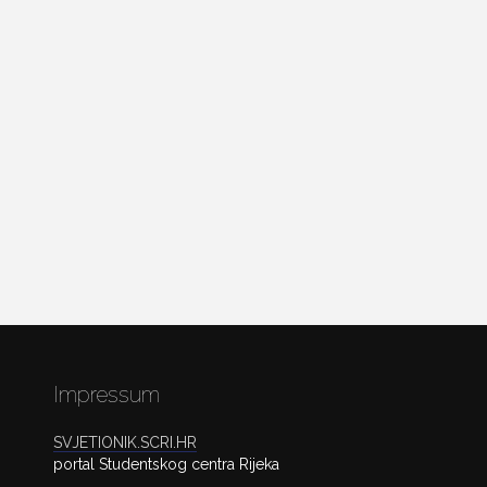
Impressum
SVJETIONIK.SCRI.HR
portal Studentskog centra Rijeka