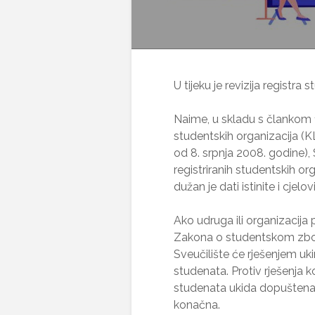
U tijeku je revizija registra
Naime, u skladu s člankom 1
studentskih organizacija
od 8. srpnja 2008. godine),
registriranih studentskih o
dužan je dati istinite i cjelo
Ako udruga ili organizacija 
Zakona o studentskom zbor
Sveučilište će rješenjem uki
studenata. Protiv rješenja k
studenata ukida dopuštena je
konačna.