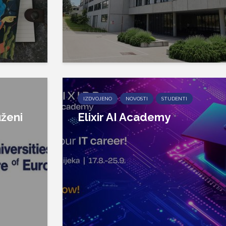
IZDVOJENO
NOVOSTI
STUDENTI
ženi
Elixir AI Academy