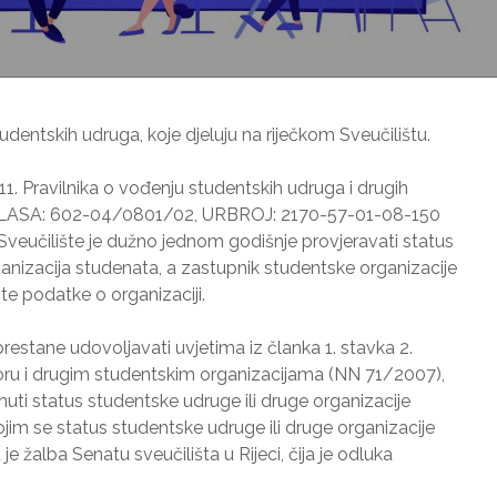
 studentskih udruga, koje djeluju na riječkom Sveučilištu.
1. Pravilnika o vođenju studentskih udruga i drugih
 (KLASA: 602-04/0801/02, URBROJ: 2170-57-01-08-150
 Sveučilište je dužno jednom godišnje provjeravati status
rganizacija studenata, a zastupnik studentske organizacije
vite podatke o organizaciji.
prestane udovoljavati uvjetima iz članka 1. stavka 2.
u i drugim studentskim organizacijama (NN 71/2007),
nuti status studentske udruge ili druge organizacije
ojim se status studentske udruge ili druge organizacije
 žalba Senatu sveučilišta u Rijeci, čija je odluka