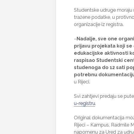
Studentske udruge moraju 
tražene podatke, u protivn
organizacije iz registra.
–
Nadalje, sve one organi
prijavu projekata koji s
edukacijske aktivnosti k
raspisao Studentski centa
studenoga do 12 sati pop
potrebnu dokumentaciju
u Rijeci.
Svi zahtjevi predaju se pu
u-registru
.
Original dokumentacija može
Rijeci – Kampus, Radmile Ma
napomenu za Ured za udru