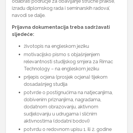
odabrati područje za obavljanje stručne prakse,
izradu diplomskog rada i seminarskih radova’,
navodi se dalje.
Prijavna dokumentacija treba sadržavati
sljedeće:
životopis na engleskom jeziku
motivacijsko pismo s objašnjenjem
relevantnosti studijskog smjera za Rimac
Technology – na engleskom jeziku
prijepis ocjena (prosjek ocjena) tijekom
dosadašnjeg studija
potvrde o postignućima na natjecanjima,
dobivenim priznanjima, nagradama,
dodatnom obrazovanju, aktivnom
sudjelovanju u udrugama i sličnim
aktivnostima (dodatni bodovi)
potvrdu o redovnom upisu 1. ili 2. godine