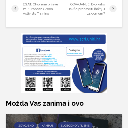
EGAT: Otvorene prijave
ODVAJANJE: Evo kako
za European Green
lakše prebroditi čežnju
Activists Training
za domom?
Možda Vas zanima i ovo
IZDVOJENO
KAMPUS
SLOBODNO VRIJEME