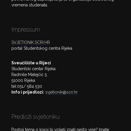
vremena studenata.
Impressum
SVJETIONIK.SCRI.HR
portal Studentskog centra Rijeka
Sveučilište u Rijeci
Studentski centar Rijeka
Radmile Matejčić 5
51000 Rijeka
tel:051/ 584 530
Info i prijedlozi:
svjetionik@scri.hr
Predloži svjetioniku
Postoji tema o kojoj bi voljeli znati nešto više? Imate