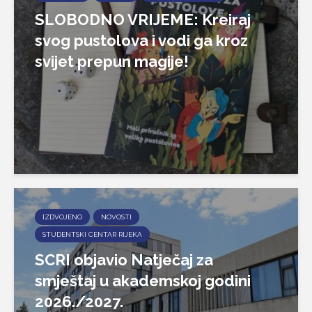
SLOBODNO VRIJEME: Kreiraj
svog pustolova i vodi ga kroz
svijet prepun magije!
IZDVOJENO
NOVOSTI
STUDENTSKI CENTAR RIJEKA
SCRI objavio Natječaj za
smještaj u akademskoj godini
2026./2027.