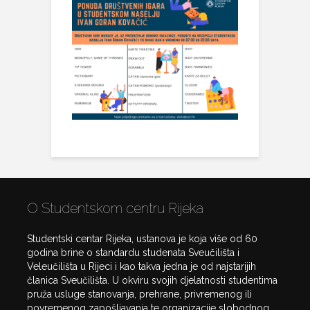
O Studentskom centru Rijeka
Studentski centar Rijeka, ustanova je koja više od 60
godina brine o standardu studenata Sveučilišta i
Veleučilišta u Rijeci i kao takva jedna je od najstarijih
članica Sveučilišta. U okviru svojih djelatnosti studentima
pruža usluge stanovanja, prehrane, privremenog ili
povremenog zapošljavanja te organizacije slobodnog