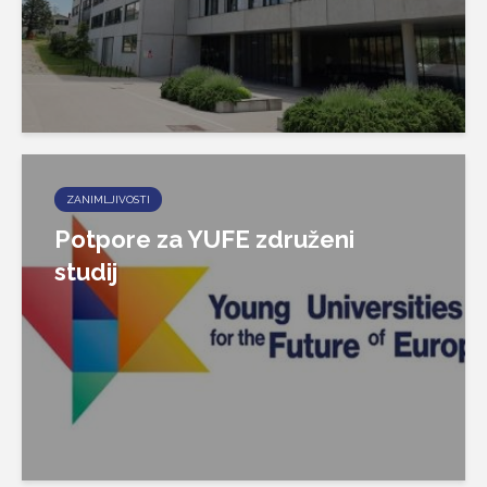
ZANIMLJIVOSTI
Potpore za YUFE združeni
studij