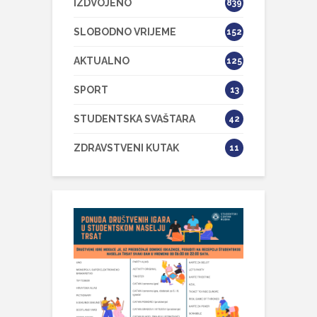
IZDVOJENO
839
SLOBODNO VRIJEME
152
AKTUALNO
125
SPORT
13
STUDENTSKA SVAŠTARA
42
ZDRAVSTVENI KUTAK
11