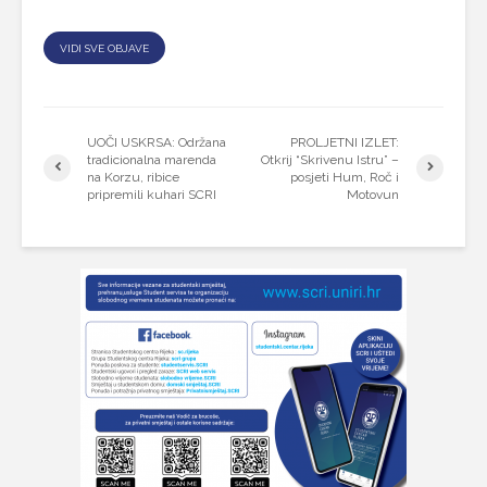
VIDI SVE OBJAVE
UOČI USKRSA: Održana
PROLJETNI IZLET:
tradicionalna marenda
Otkrij “Skrivenu Istru” –
na Korzu, ribice
posjeti Hum, Roč i
pripremili kuhari SCRI
Motovun