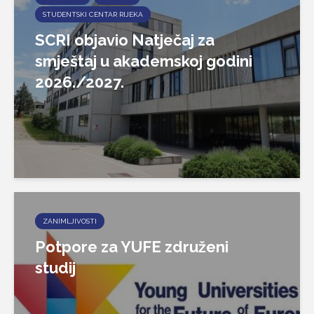
STUDENTSKI CENTAR RIJEKA
SCRI objavio Natječaj za
smještaj u akademskoj godini
2026./2027.
ZANIMLJIVOSTI
Potpore za YUFE združeni
studij