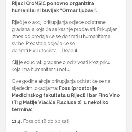
Rijeci CroMSIC ponovno organizira
humanitarni buvljak “Ormar ljubavi”.
Riječ je o akciji prikupljanja odjeće od strane
građana, a koja će se kasnije prodavati. Prikupljeni
iznos od prodaje će se donirati u humanitarne
svrhe. Preostala odjeća će se
donirati kući utočišta – Depaul.
Cilj je educirati građane o održivosti kroz priču
koja ima humanitarnu notu.
Ove godine akcije prikupljanja održat će se na
sljedećim lokacijama:
Foss (prostorije
Medicinskog fakulteta u Rijeci) i bar Fino Vino
(Trg Matije Vlačića Flaciusa 2)
,
u nekoliko
termina:
11.4.
Foss od 18 do 20 sati