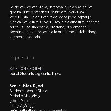
Studentski centar Rijeka, ustanova je koja više od 60
godina brine o standardu studenata Sveučilišta i
Veleučilišta u Rijeci i kao takva jedna je od najstarijih
članica Sveučilišta. U okviru svojih djelatnosti studentima
pruža usluge stanovanja, prehrane, privremenog ili
povremenog zapošljavanja te organizacije slobodnog
vremena studenata.
Impressum
SVJETIONIK.SCRI.HR
portal Studentskog centra Rijeka
Sveučilište u Rijeci
Studentski centar Rijeka
Radmile Matejčić 5
51000 Rijeka
tel:051/ 584 530
Info i prijedlozi:
svjetionik@scri.hr