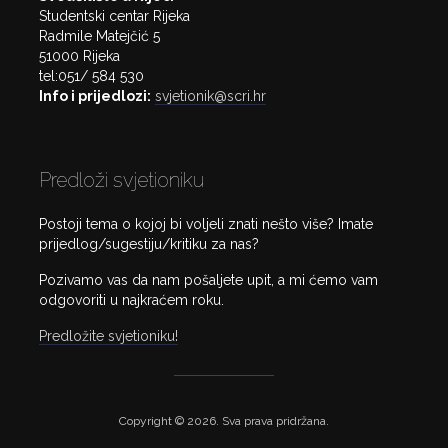
Studentski centar Rijeka
Radmile Matejčić 5
51000 Rijeka
tel:051/ 584 530
Info i prijedlozi:
svjetionik@scri.hr
Predloži svjetioniku
Postoji tema o kojoj bi voljeli znati nešto više? Imate
prijedlog/sugestiju/kritiku za nas?
Pozivamo vas da nam pošaljete upit, a mi ćemo vam
odgovoriti u najkraćem roku.
Predložite svjetioniku!
Copyright © 2026. Sva prava pridržana.