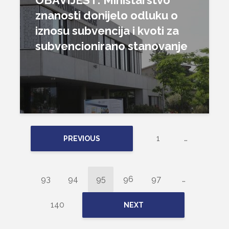
OBAVIJEST: Ministarstvo
znanosti donijelo odluku o
iznosu subvencija i kvoti za
subvencionirano stanovanje
1
…
PREVIOUS
93
94
95
96
97
…
140
NEXT