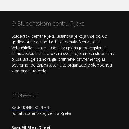
O Studentskom centru Rijeka
Studentski centar Rijeka, ustanova je koja više od 60
godina brine o standardu studenata Sveučilišta i
Veleučilišta u Rijeci i kao takva jedna je od najstarijih
članica Sveučilišta. U okviru svojih djelatnosti studentima
pruža usluge stanovanja, prehrane, privremenog ili
povremenog zapošljavanja te organizacije slobodnog
vremena studenata.
Impressum
SVJETIONIK.SCRI.HR
portal Studentskog centra Rijeka
Sveučilište u Rijeci