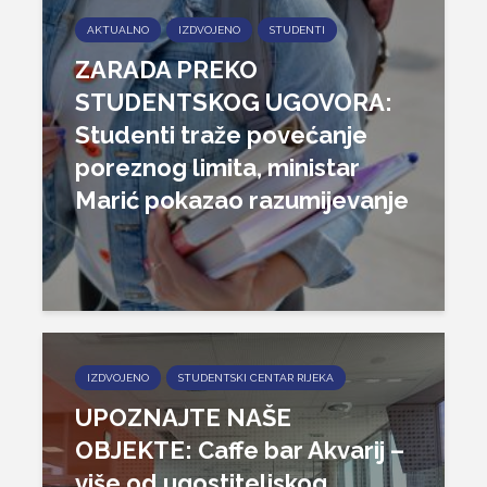
AKTUALNO
IZDVOJENO
STUDENTI
ZARADA PREKO
STUDENTSKOG UGOVORA:
Studenti traže povećanje
poreznog limita, ministar
Marić pokazao razumijevanje
IZDVOJENO
STUDENTSKI CENTAR RIJEKA
UPOZNAJTE NAŠE
OBJEKTE: Caffe bar Akvarij –
više od ugostiteljskog