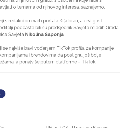
lnostima u njihovom gradu, s osobama koje rade s
ravljati o temama od njihovog interesa, saznajemo.
nji s redakcijom web portala Kišobran, a prvi gost
oditelji podcasta bili su predsjednik Savjeta mladih Grada
nica Savjeta
Nikolina Šaponja
.
ji se najviše bavi vođenjem TikTok profila za kompanije.
kompanijama i brendovima da postignu još bolje
ežama, a ponajviše putem platforme – TikTok.
E
Od
UMJETNOST: U prostoru Karoline