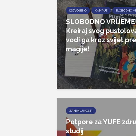
IZDVOJENO
KAMPUS
SLOBODNO V
SLOBODNO VRIJEME
Kreiraj svog pustolova
vodi ga kroz svijet pr
magije!
ZANIMLJIVOSTI
Potpore za YUFE zdru
studij