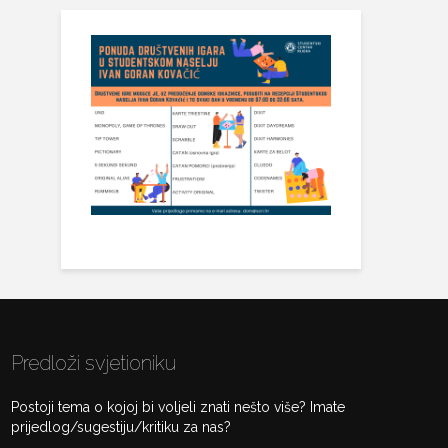
Predloži svjetioniku
Postoji tema o kojoj bi voljeli znati nešto više? Imate
prijedlog/sugestiju/kritiku za nas?