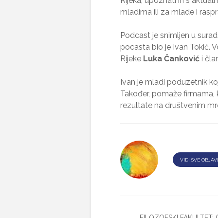
Rijeka, upoznati ih s aktua
mladima ili za mlade i rasp
Podcast je snimljen u surad
pocasta bio je Ivan Tokić. V
Rijeke
Luka Čanković
i čla
Ivan je mladi poduzetnik ko
Također, pomaže firmama, 
rezultate na društvenim mr
VIDI SVE OBJAV
FILOZOFSKI FAKULTET: 