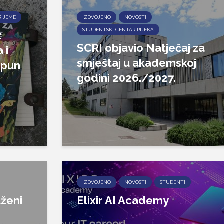
RIJEME
IZDVOJENO
NOVOSTI
STUDENTSKI CENTAR RIJEKA
:
SCRI objavio Natječaj za
 i
smještaj u akademskoj
epun
godini 2026./2027.
IZDVOJENO
NOVOSTI
STUDENTI
ženi
Elixir AI Academy