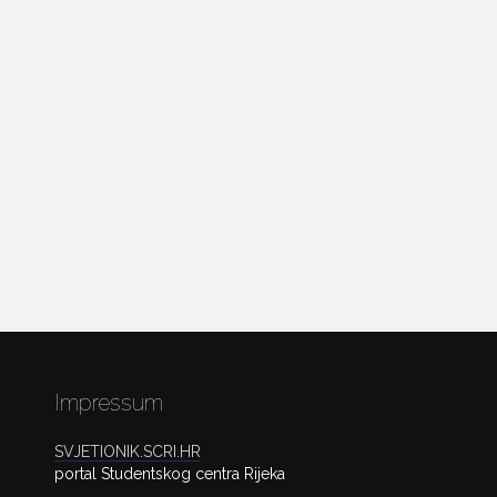
Impressum
SVJETIONIK.SCRI.HR
portal Studentskog centra Rijeka