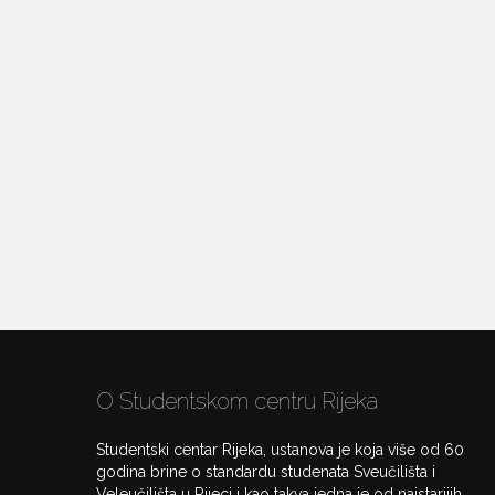
O Studentskom centru Rijeka
Studentski centar Rijeka, ustanova je koja više od 60
godina brine o standardu studenata Sveučilišta i
Veleučilišta u Rijeci i kao takva jedna je od najstarijih