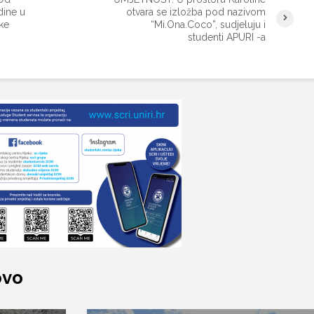
dine u
otvara se izložba pod nazivom
ske
“Mi.Ona.Coco”, sudjeluju i
studenti APURI -a
ovo