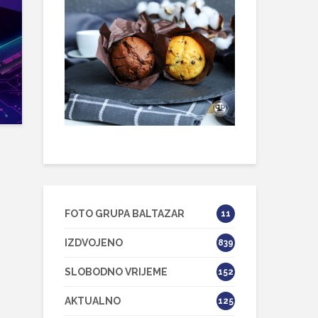
FOTO GRUPA BALTAZAR
11
IZDVOJENO
839
SLOBODNO VRIJEME
152
AKTUALNO
125