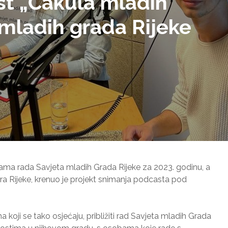
t „Ćakula mladih“
 mladih grada Rijeke
ma rada Savjeta mladih Grada Rijeke za 2023. godinu, a
ra Rijeke, krenuo je projekt snimanja podcasta pod
a koji se tako osjećaju, približiti rad Savjeta mladih Grada