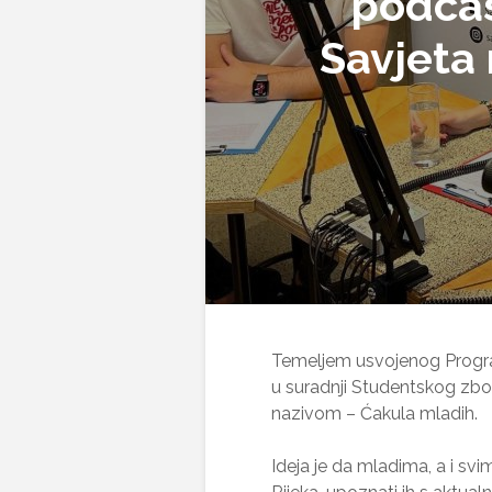
podcas
Savjeta
Temeljem usvojenog Progra
u suradnji Studentskog zbo
nazivom – Ćakula mladih.
Ideja je da mladima, a i svim