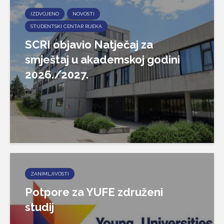
IZDVOJENO
NOVOSTI
STUDENTSKI CENTAR RIJEKA
SCRI objavio Natječaj za
smještaj u akademskoj godini
2026./2027.
ZANIMLJIVOSTI
Potpore za YUFE združeni
studij