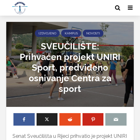
IZDVOJENO
KAMPUS
NOVOSTI
SVEUČILIŠTE:
Prihvaćen projekt UNIRI
Sport, predviđeno
osnivanje Centra za
sport
Senat Sveučilišta u Rijeci prihvatio je projekt UNIRI