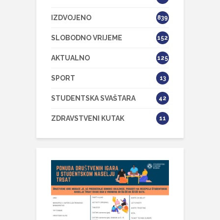
IZDVOJENO
839
SLOBODNO VRIJEME
152
AKTUALNO
125
SPORT
13
STUDENTSKA SVAŠTARA
42
ZDRAVSTVENI KUTAK
11