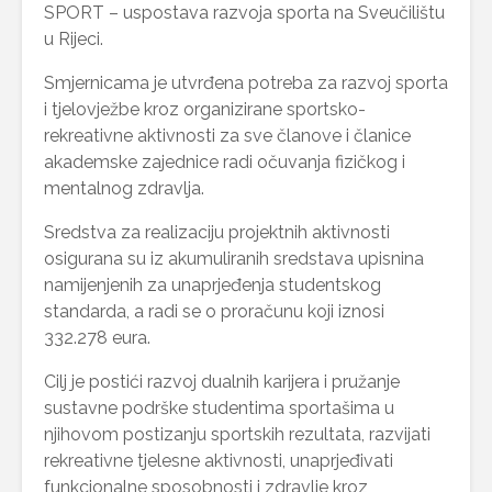
SPORT – uspostava razvoja sporta na Sveučilištu
u Rijeci.
Smjernicama je utvrđena potreba za razvoj sporta
i tjelovježbe kroz organizirane sportsko-
rekreativne aktivnosti za sve članove i članice
akademske zajednice radi očuvanja fizičkog i
mentalnog zdravlja.
Sredstva za realizaciju projektnih aktivnosti
osigurana su iz akumuliranih sredstava upisnina
namijenjenih za unaprjeđenja studentskog
standarda, a radi se o proračunu koji iznosi
332.278 eura.
Cilj je postići razvoj dualnih karijera i pružanje
sustavne podrške studentima sportašima u
njihovom postizanju sportskih rezultata, razvijati
rekreativne tjelesne aktivnosti, unaprjeđivati
funkcionalne sposobnosti i zdravlje kroz