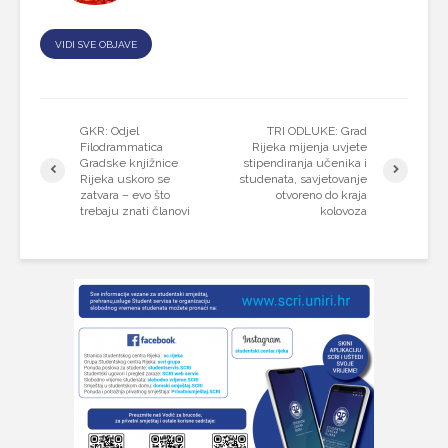
VIDI SVE OBJAVE
GKR: Odjel
TRI ODLUKE: Grad
Filodrammatica
Rijeka mijenja uvjete
Gradske knjižnice
stipendiranja učenika i
Rijeka uskoro se
studenata, savjetovanje
zatvara – evo što
otvoreno do kraja
trebaju znati članovi
kolovoza