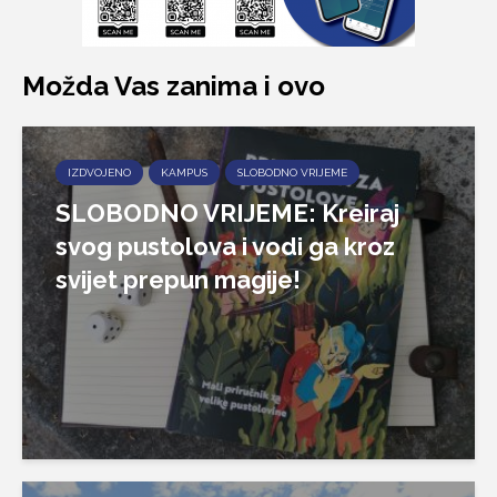
Možda Vas zanima i ovo
IZDVOJENO
KAMPUS
SLOBODNO VRIJEME
SLOBODNO VRIJEME: Kreiraj
svog pustolova i vodi ga kroz
svijet prepun magije!